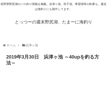
長野県野尻湖のバス釣り情報を掲載。浜津ヶ池、田子池、希望湖等の釣果も。最近
は海釣りにも熱中してます。
とっつーの週末野尻湖、たまーに海釣り
ホーム
浜津ヶ池
2019年3月30日 浜津ヶ池 ～40upを釣る方
法～