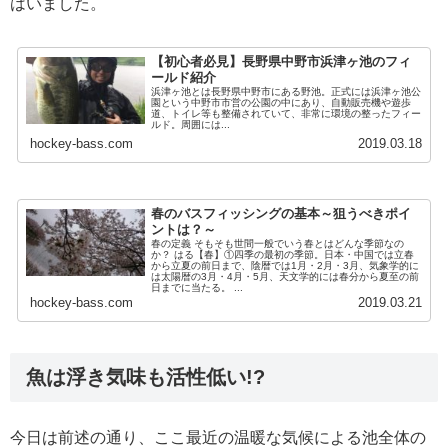
はいました。
【初心者必見】長野県中野市浜津ヶ池のフィ
ールド紹介
浜津ヶ池とは長野県中野市にある野池。正式には浜津ヶ池公
園という中野市市営の公園の中にあり、自動販売機や遊歩
道、トイレ等も整備されていて、非常に環境の整ったフィー
ルド。周囲には...
hockey-bass.com
2019.03.18
春のバスフィッシングの基本～狙うべきポイ
ントは？～
春の定義 そもそも世間一般でいう春とはどんな季節なの
か？ はる【春】①四季の最初の季節。日本・中国では立春
から立夏の前日まで、陰暦では1月・2月・3月、気象学的に
は太陽暦の3月・4月・5月、天文学的には春分から夏至の前
日までに当たる。 ...
hockey-bass.com
2019.03.21
魚は浮き気味も活性低い!?
今日は前述の通り、ここ最近の温暖な気候による池全体の