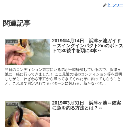
とっつー
関連記事
2019年4月14日 浜津ヶ池ガイド
浜津ヶ池
～スイングインパクト2inのボトス
トで30後半を頭に3本～
当日のコンディション東京にいる弟が一時帰省しているので、浜津ヶ
池に一緒に行ってきました！ ここ最近の湖のコンディション等を説明
しながら、わざわざ東京から帰ってきてくれた弟に釣ってもらうこと
と、これまで固定されてるパターンに替わる、新たなパタ...
2019年3月31日 浜津ヶ池～確実
浜津ヶ池
に魚を釣る方法とは？～