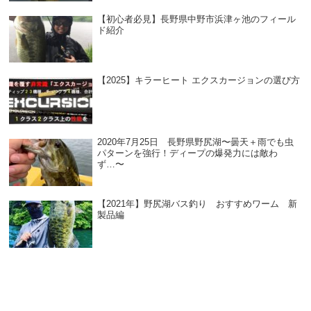
【初心者必見】長野県中野市浜津ヶ池のフィール
ド紹介
【2025】キラーヒート エクスカージョンの選び方
2020年7月25日 長野県野尻湖〜曇天＋雨でも虫
パターンを強行！ディープの爆発力には敵わ
ず…〜
【2021年】野尻湖バス釣り おすすめワーム 新
製品編