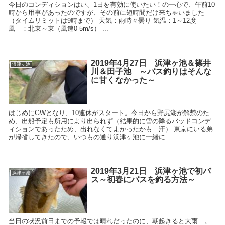
今日のコンディションはい、1日を有効に使いたい！の一心で、午前10
時から用事があったのですが、その前に短時間だけ来ちゃいました
（タイムリミットは9時まで） 天気：雨時々曇り 気温：1～12度
風 ：北東～東（風速0-5m/s） ...
2019年4月27日 浜津ヶ池＆篠井
浜津ヶ池
川＆田子池 ～バス釣りはそんな
に甘くなかった～
はじめにGWとなり、10連休がスタート。今日から野尻湖が解禁のた
め、出船予定も所用により出られず（結果的に雪の降るバッドコンデ
ィションであったため、出れなくてよかったかも…汗） 東京にいる弟
が帰省してきたので、いつもの通り浜津ヶ池に一緒に...
2019年3月21日 浜津ヶ池で初バ
浜津ヶ池
ス～初春にバスを釣る方法～
当日の状況前日までの予報では晴れだったのに、朝起きると大雨…。