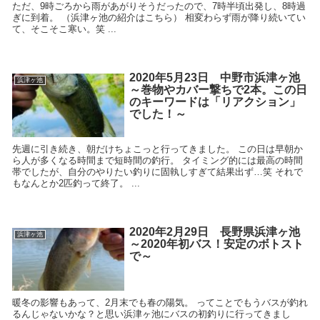
ただ、9時ごろから雨があがりそうだったので、7時半頃出発し、8時過
ぎに到着。 （浜津ヶ池の紹介はこちら） 相変わらず雨が降り続いてい
て、そこそこ寒い。笑 ...
2020年5月23日 中野市浜津ヶ池
浜津ヶ池
～巻物やカバー撃ちで2本。この日
のキーワードは「リアクション」
でした！～
先週に引き続き、朝だけちょこっと行ってきました。 この日は早朝か
ら人が多くなる時間まで短時間の釣行。 タイミング的には最高の時間
帯でしたが、自分のやりたい釣りに固執しすぎて結果出ず…笑 それで
もなんとか2匹釣って終了。 ...
2020年2月29日 長野県浜津ヶ池
浜津ヶ池
～2020年初バス！安定のボトスト
で～
暖冬の影響もあって、2月末でも春の陽気。 ってことでもうバスが釣れ
るんじゃないかな？と思い浜津ヶ池にバスの初釣りに行ってきまし