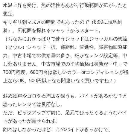
水温上昇を受け、魚の活性もあがり行動範囲が広がったと
想定。
ギリギリ朝マズメの時間でもあったので（8:00に現地到
着）、広範囲を探れるシャッドからスタート。
（ちなみにおかっぱりで使うシャッドはジャッカルの想流
（ソウル）シャッド一択。飛距離、直進性、障害物回避能
力、中古市場での供給量の多さ、細かなレンジ設定等、申
し分ありません。中古市場での平均価格は状態が「中」で
700円程度。600円台は欲しいカラーorコンディションが極
上ならOK。500円以下なら間違いなく買いですね！）
斜め護岸やゴロタ石周辺を狙うも、バイトがあるかな？と
思ったレンジでは反応なし。
ただ、ピックアップ寸前に、足元でひったくるようなバイ
トがあったが乗せられず。
釣れはしなかったけど、このバイトがきっかけで、