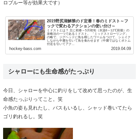
ロブルー等が効果大です）
2019野尻湖解禁のド定番！春のミドスト～フ
ックで変わるアクションの使い分け～
ミドストとは？ 主に初春～5月初旬（水温6～12℃前後）の
攻略法の一つであるミドスト。 「ミッドストローリング」
の略で、ジグヘッドに魚を模したワームをつけて、シェイク
しながら中層を引いて魚を食わせます（中層ではなくボトム
付近を引いてアク...
hockey-bass.com
2019.04.09
シャローにも生命感がたっぷり
今日、シャローを中心に釣りをして改めて思ったのが、生
命感たっぷりってこと。笑
小魚の姿も見れたし、バスもいるし、シャッド巻いてたら
ゴリ釣れるし。笑