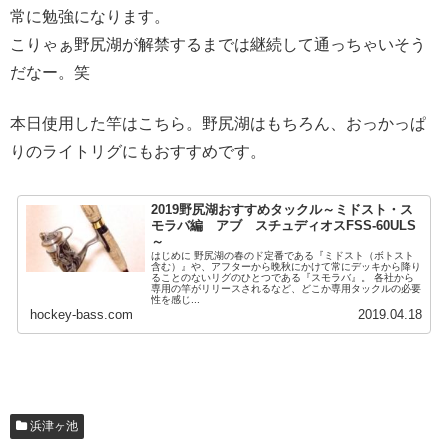
常に勉強になります。
こりゃぁ野尻湖が解禁するまでは継続して通っちゃいそう
だなー。笑
本日使用した竿はこちら。野尻湖はもちろん、おっかっぱ
りのライトリグにもおすすめです。
2019野尻湖おすすめタックル～ミドスト・ス
モラバ編 アブ スチュディオスFSS-60ULS
～
はじめに 野尻湖の春のド定番である『ミドスト（ボトスト
含む）』や、アフターから晩秋にかけて常にデッキから降り
ることのないリグのひとつである『スモラバ』。 各社から
専用の竿がリリースされるなど、どこか専用タックルの必要
性を感じ...
hockey-bass.com
2019.04.18
浜津ヶ池