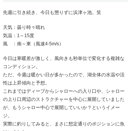
先週に引き続き、今日も懲りずに浜津ヶ池。笑
天気：曇り時々晴れ
気温：1～15度
風 ：南～東（風速4-5m/s）
今日は寒暖差が激しく、風向きも秒単位で変化する複雑な
コンディション。
ただ、今週は暖かい日が多かったので、湖全体の水温や活
性は上昇傾向と予想。
これまではディープからシャローへの入り口や、シャロー
の上り口周辺のストラクチャーを中心に展開していました
が、もうシャロー中心で展開していいか？というイメー
ジ。
実際に釣りしてみると、まさに想定通りのポジションに魚