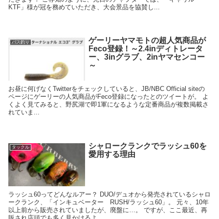
KTF」様が冠を務めていただき、大会景品を協賛し...
ゲーリーヤマモトの超人気商品が
バス釣り
Feco登録！～2.4inディトレータ
ー、3inグラブ、2inヤマセンコー
～
お昼に何げなくTwitterをチェックしていると、JB/NBC Official siteの
ページにゲーリーの人気商品がFeco登録になったとのツイートが。 よ
くよく見てみると、野尻湖で即1軍になるような定番商品が複数掲載さ
れていま...
シャロークランクでラッシュ60を
タックル
愛用する理由
ラッシュ60ってどんなルアー？ DUO/デュオから発売されているシャロ
ークランク、「インキュベーター RUSH/ラッシュ60」。 元々、10年
以上前から販売されていましたが、廃盤に…。 ですが、ここ最近、再
販され店頭でも多く見かけるよ...