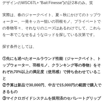
デザインのWSC67L+ “Bait Finesse”)の計2本のみ。笑
実際は、春のジャークベイト、夏～秋にかけてのトップウ
ォーター、一発キッカー狙いの羽根モノ、プライベートで
の巻物等々、それなりのニーズはあるわけでして、これら
を一本でこなせるようなロッドを探している次第です。
探す条件としては、
①先にも述べたオールラウンド性能（ジャークベイト、ト
ップウォーター、羽根モノ、クランキング等の巻物）をそ
れぞれ
70%
以上の満足度（使用感）で持ち合わせているこ
と
②予算は新品で
30,000
円、中古で
15,000
円の範囲で購入で
きるもの
③マイクロガイドシステムを採用済のセパレートグリップ