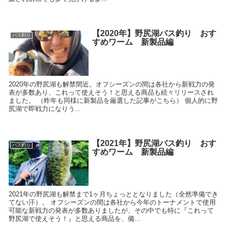
【2020年】野尻湖バス釣り おす
バス釣り
すめワーム 新製品編
2020年の野尻湖も解禁間近。オフシーズンの間は各社から新戦力の発
表が多数あり、これって使えそう！と思える商品も続々リリースされ
ました。 （昨年も同様に新製品を厳選した記事がこちら） 個人的に野
尻湖で即戦力になりう...
【2021年】野尻湖バス釣り おす
バス釣り
すめワーム 新製品編
2021年の野尻湖も解禁まで1ヶ月ちょっととなりました（全然準備でき
てない汗）。 オフシーズンの間は各社から今年のトーナメントで使用
可能な新戦力の発表が多数ありましたが、その中でも特に『これって
野尻湖で使えそう！』と思える商品を、備...