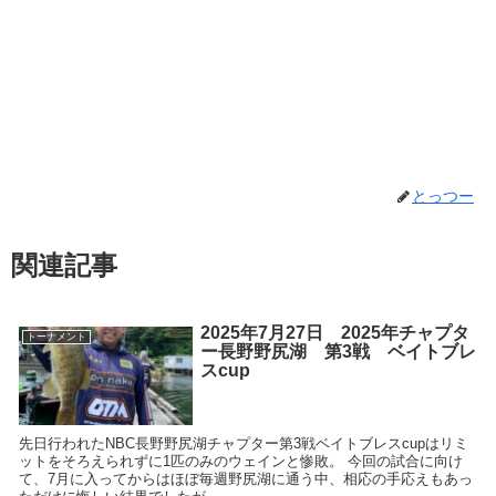
とっつー
関連記事
2025年7月27日 2025年チャプタ
トーナメント
ー長野野尻湖 第3戦 ベイトブレ
スcup
先日行われたNBC長野野尻湖チャプター第3戦ベイトブレスcupはリミ
ットをそろえられずに1匹のみのウェインと惨敗。 今回の試合に向け
て、7月に入ってからはほぼ毎週野尻湖に通う中、相応の手応えもあっ