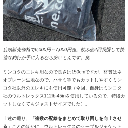
店頭販売価格で6,000円～7,000円程。飲み会2回我慢して快
適な釣行が手に入るなら安いもんです。笑
ミンコタのエレキ用なので長さは150cmですが、材質はネ
オプレーン生地なので、ハサミ等でもカットしやすくミン
コタ社以外のエレキにも使用可能（今回、自身はミンコタ
社のウルトレックス112lb-45inを使用しているので、特段カ
ットしなくてもジャストサイズでした）。
上述の通り、
「複数の配線をまとめて取り回しを向上させ
る」
ことのほかに、ウルトレックスのケーブルジャケット