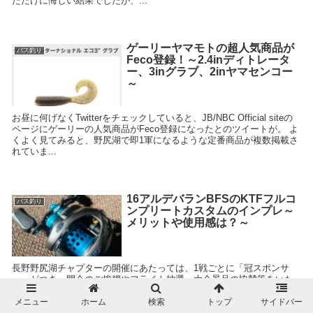
ただけに悔しい結果でしたが、...
ゲーリーヤマモトの超人気商品が
バス釣り
Feco登録！～2.4inディトレータ
ー、3inグラブ、2inヤマセンコー
～
お昼に何げなくTwitterをチェックしていると、JB/NBC Official siteの
ページにゲーリーの人気商品がFeco登録になったとのツイートが。 よ
くよく見てみると、野尻湖で即1軍になるような定番商品が複数掲載さ
れていま...
16アルデバランBFSのKTFフルコ
バス釣り
ンプリートカスタムのインプレ～
メリットや使用感は？～
長野野尻湖チャプターの開催にあたっては、1戦ごとに「冠スポンサ
ー」がつき、開会のご挨拶やフライト抽選、大会景品の協賛等をいた
だきます！ ご存知のように、先日のチャプターでは、「キャリル
KTF」様が冠を務めていただき、大会景品を協賛し...
メニュー
ホーム
検索
トップ
サイドバー