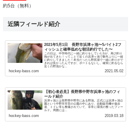
約5台（無料）
近隣フィールド紹介
2021年5月1日 長野市浜津ヶ池〜5バイト2フ
ィッシュと確率低めな朝活釣行でした〜
この日は、中学時代に一緒に釣りをしていたSが、再び釣り
熱が出てきた！ってことで近くの浜津ヶ池で数年ぶりに一緒
に釣りしてきました！本当だったら野尻湖で一緒に釣りがで
きれば良かったんですが、ボートもないし、確実に釣るなら
近くの野池かな...
hockey-bass.com
2021.05.02
【初心者必見】長野県中野市浜津ヶ池のフィ
ールド紹介
浜津ヶ池とは長野県中野市にある野池。正式には浜津ヶ池公
園という中野市市営の公園の中にあり、自動販売機や遊歩
道、トイレ等も整備されていて、非常に環境の整ったフィー
ルド。周囲には...
hockey-bass.com
2019.03.18