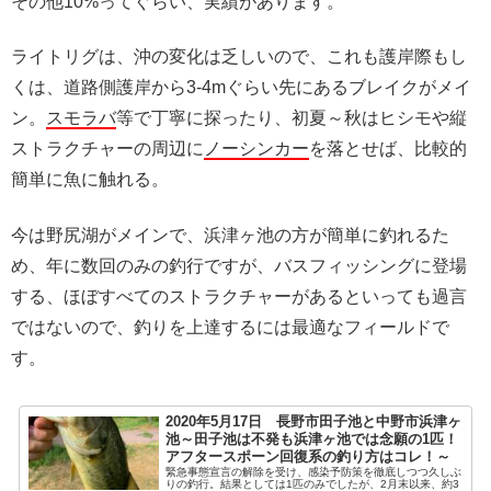
その他10%ってぐらい、実績があります。
ライトリグは、沖の変化は乏しいので、これも護岸際もし
くは、道路側護岸から3-4mぐらい先にあるブレイクがメイ
ン。
スモラバ
等で丁寧に探ったり、初夏～秋はヒシモや縦
ストラクチャーの周辺に
ノーシンカー
を落とせば、比較的
簡単に魚に触れる。
今は野尻湖がメインで、浜津ヶ池の方が簡単に釣れるた
め、年に数回のみの釣行ですが、バスフィッシングに登場
する、ほぼすべてのストラクチャーがあるといっても過言
ではないので、釣りを上達するには最適なフィールドで
す。
2020年5月17日 長野市田子池と中野市浜津ヶ
池～田子池は不発も浜津ヶ池では念願の1匹！
アフタースポーン回復系の釣り方はコレ！～
緊急事態宣言の解除を受け、感染予防策を徹底しつつ久しぶ
りの釣行。結果としては1匹のみでしたが、2月末以来、約3