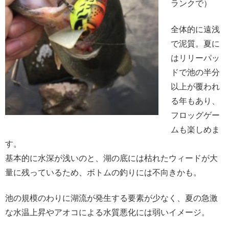
ランクで）
全体的に遠浅
で泥質。夏に
はリリーパッ
ドで池の半分
以上が覆われ
る年もあり、
フロッグゲー
ムも楽しめま
す。
基本的に水深が浅いのと、湖の底には枯れたウィードが大
量に残っているため、ボトムの釣りには不向きかも。
池の規模のわりに湖流が発生する要素が少なく、夏の急激
な水温上昇やアオコによる水質悪化には弱いイメージ。