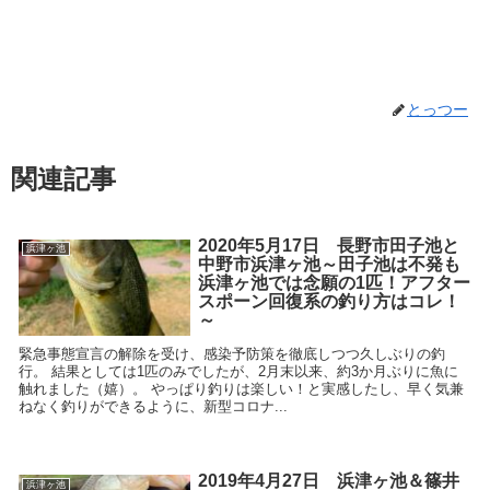
とっつー
関連記事
2020年5月17日 長野市田子池と
浜津ヶ池
中野市浜津ヶ池～田子池は不発も
浜津ヶ池では念願の1匹！アフター
スポーン回復系の釣り方はコレ！
～
緊急事態宣言の解除を受け、感染予防策を徹底しつつ久しぶりの釣
行。 結果としては1匹のみでしたが、2月末以来、約3か月ぶりに魚に
触れました（嬉）。 やっぱり釣りは楽しい！と実感したし、早く気兼
ねなく釣りができるように、新型コロナ...
2019年4月27日 浜津ヶ池＆篠井
浜津ヶ池