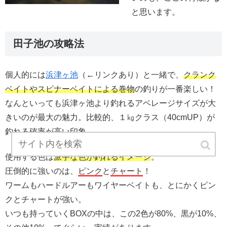
と思います。
田子池の攻略法
個人的には
浜津ヶ池
（←リンクあり）と一緒で、
クランク
ベイトやスピナーベイトによる巻物
の釣りが一番楽しい！
なんといっても浜津ヶ池より釣れるアベレージサイズが大
きいのが最大の魅力。比較的、１㎏クラス（40cmUP）が
釣れる確率が高い印象。
使用する色は
派手な色が釣れるイメージ
。
圧倒的に強いのは、
ピンク
と
チャート
！
ワームもハードルアーもワイヤーベイトも、とにかくピン
クとチャートが強い。
いつも持っていくBOXの中は、この2色が80%、黒が10%、