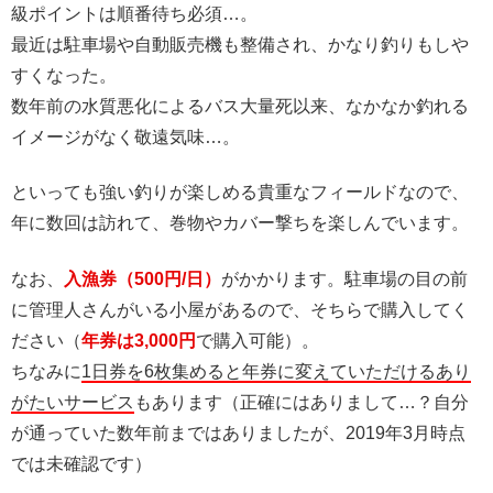
級ポイントは順番待ち必須…。
最近は駐車場や自動販売機も整備され、かなり釣りもしや
すくなった。
数年前の水質悪化によるバス大量死以来、なかなか釣れる
イメージがなく敬遠気味…。
といっても強い釣りが楽しめる貴重なフィールドなので、
年に数回は訪れて、巻物やカバー撃ちを楽しんでいます。
なお、
入漁券（
500
円
/
日）
がかかります。駐車場の目の前
に管理人さんがいる小屋があるので、そちらで購入してく
ださい（
年券は
3,000
円
で購入可能）。
ちなみに
1
日券を
6
枚集めると年券に変えていただけるあり
がたいサービス
もあります（正確にはありまして…？自分
が通っていた数年前まではありましたが、2019年3月時点
では未確認です）