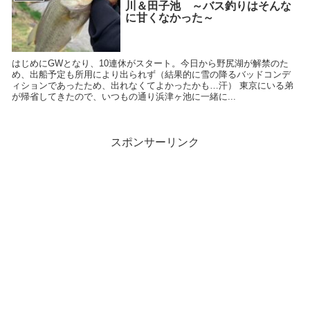
川＆田子池 ～バス釣りはそんな
に甘くなかった～
はじめにGWとなり、10連休がスタート。今日から野尻湖が解禁のた
め、出船予定も所用により出られず（結果的に雪の降るバッドコンデ
ィションであったため、出れなくてよかったかも…汗） 東京にいる弟
が帰省してきたので、いつもの通り浜津ヶ池に一緒に...
スポンサーリンク