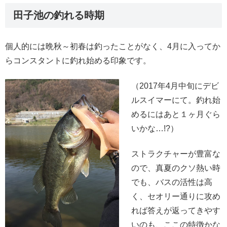
田子池の釣れる時期
個人的には晩秋～初春は釣ったことがなく、4月に入ってか
らコンスタントに釣れ始める印象です。
（2017年4月中旬にデビ
ルスイマーにて。釣れ始
めるにはあと１ヶ月ぐら
いかな…!?）
ストラクチャーが豊富な
ので、真夏のクソ熱い時
でも、バスの活性は高
く、セオリー通りに攻め
れば答えが返ってきやす
いのも、ここの特徴かな