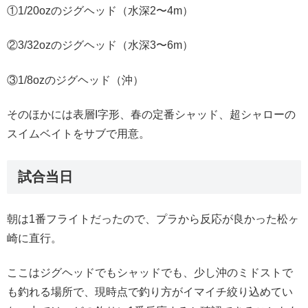
①1/20ozのジグヘッド（水深2〜4m）
②3/32ozのジグヘッド（水深3〜6m）
③1/8ozのジグヘッド（沖）
そのほかには表層I字形、春の定番シャッド、超シャローの
スイムベイトをサブで用意。
試合当日
朝は1番フライトだったので、プラから反応が良かった松ヶ
崎に直行。
ここはジグヘッドでもシャッドでも、少し沖のミドストで
も釣れる場所で、現時点で釣り方がイマイチ絞り込めてい