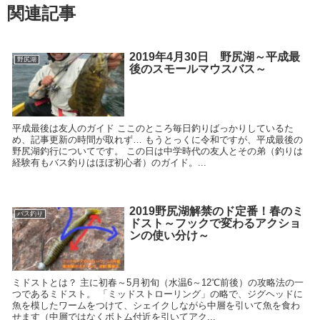
関連記事
2019年4月30日 野尻湖～平成最
野尻湖
後のスモールマウスバス～
平成最後は友人のガイド ここのところ毎日釣りばっかりしているた
め、記事更新の時間が取れず… もうとっくに令和ですが、平成最後の
野尻湖釣行についてです。 この日は中学時代の友人とその弟（釣りは
経験有もバス釣りはほぼ初心者）のガイド。...
2019野尻湖解禁のド定番！春のミ
バス釣り
ドスト～フックで変わるアクショ
ンの使い分け～
ミドストとは？ 主に初春～5月初旬（水温6～12℃前後）の攻略法の一
つであるミドスト。 「ミッドストローリング」の略で、ジグヘッドに
魚を模したワームをつけて、シェイクしながら中層を引いて魚を食わ
せます（中層ではなくボトム付近を引いてアク...