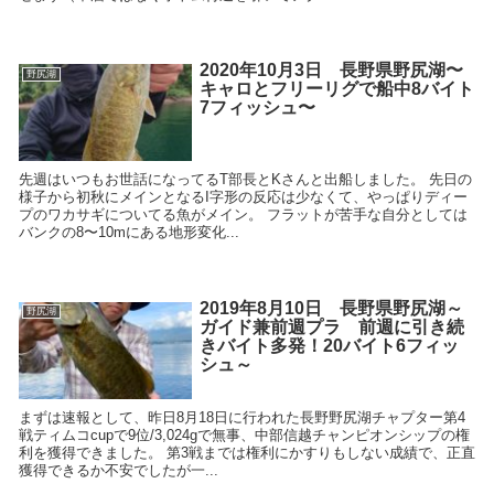
2020年10月3日 長野県野尻湖〜
野尻湖
キャロとフリーリグで船中8バイト
7フィッシュ〜
先週はいつもお世話になってるT部長とKさんと出船しました。 先日の
様子から初秋にメインとなるI字形の反応は少なくて、やっぱりディー
プのワカサギについてる魚がメイン。 フラットが苦手な自分としては
バンクの8〜10mにある地形変化...
2019年8月10日 長野県野尻湖～
野尻湖
ガイド兼前週プラ 前週に引き続
きバイト多発！20バイト6フィッ
シュ～
まずは速報として、昨日8月18日に行われた長野野尻湖チャプター第4
戦ティムコcupで9位/3,024gで無事、中部信越チャンピオンシップの権
利を獲得できました。 第3戦までは権利にかすりもしない成績で、正直
獲得できるか不安でしたが一...