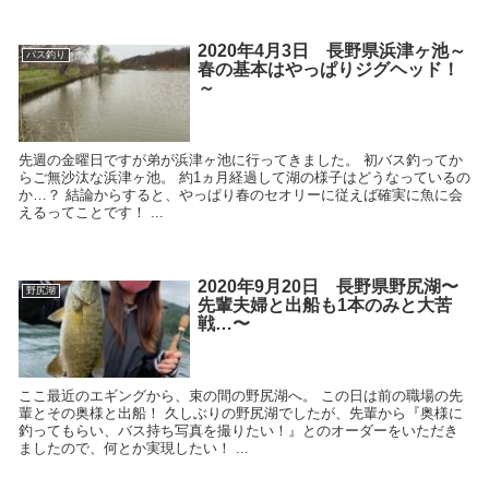
2020年4月3日 長野県浜津ヶ池～
バス釣り
春の基本はやっぱりジグヘッド！
～
先週の金曜日ですが弟が浜津ヶ池に行ってきました。 初バス釣ってか
らご無沙汰な浜津ヶ池。 約1ヵ月経過して湖の様子はどうなっているの
か…？ 結論からすると、やっぱり春のセオリーに従えば確実に魚に会
えるってことです！ ...
2020年9月20日 長野県野尻湖〜
野尻湖
先輩夫婦と出船も1本のみと大苦
戦…〜
ここ最近のエギングから、束の間の野尻湖へ。 この日は前の職場の先
輩とその奥様と出船！ 久しぶりの野尻湖でしたが、先輩から『奥様に
釣ってもらい、バス持ち写真を撮りたい！』とのオーダーをいただき
ましたので、何とか実現したい！ ...