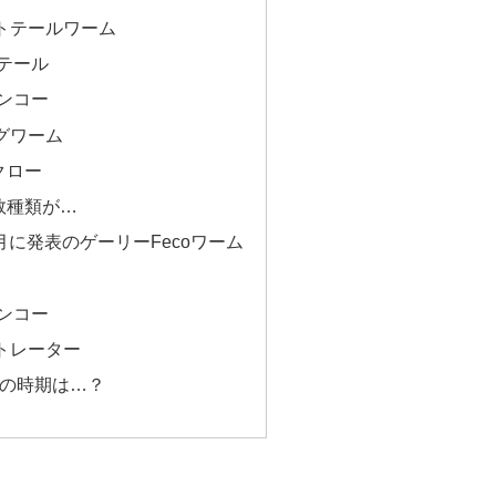
ットテールワーム
トテール
センコー
ッグワーム
クロー
数種類が…
月に発表のゲーリーFecoワーム
センコー
ィトレーター
の時期は…？