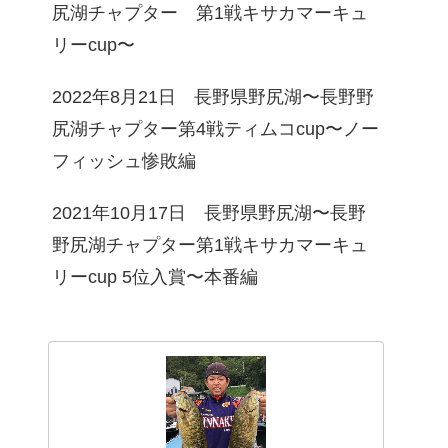
尻湖チャプター 第1戦キサカマーキュ
リーcup〜
2022年8月21日 長野県野尻湖〜長野野
尻湖チャプター第4戦ティムコcup〜ノー
フィッシュ惨敗編
2021年10月17日 長野県野尻湖〜長野
野尻湖チャプター第1戦キサカマーキュ
リーcup 5位入賞〜本番編