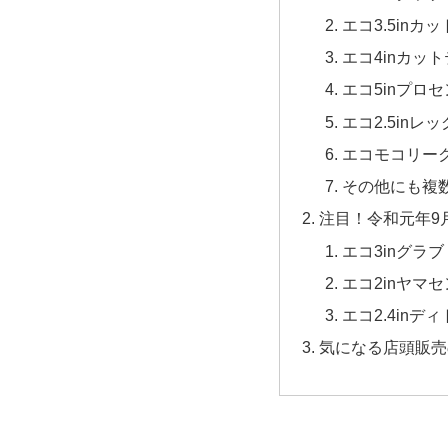
エコ3.5inカ
エコ4inカッ
エコ5inプロ
エコ2.5inレ
エコモコリー
その他にも複
注目！令和元年9
エコ3inグラブ
エコ2inヤマ
エコ2.4inデ
気になる店頭販売