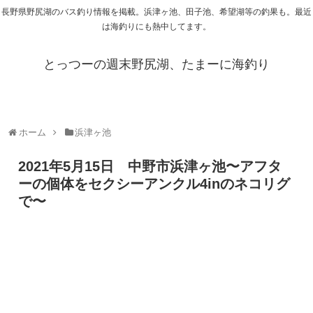
長野県野尻湖のバス釣り情報を掲載。浜津ヶ池、田子池、希望湖等の釣果も。最近
は海釣りにも熱中してます。
とっつーの週末野尻湖、たまーに海釣り
ホーム
浜津ヶ池
2021年5月15日 中野市浜津ヶ池〜アフタ
ーの個体をセクシーアンクル4inのネコリグ
で〜