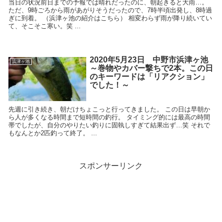
当日の状況前日までの予報では晴れだったのに、朝起きると大雨…。
ただ、9時ごろから雨があがりそうだったので、7時半頃出発し、8時過
ぎに到着。 （浜津ヶ池の紹介はこちら） 相変わらず雨が降り続いてい
て、そこそこ寒い。笑 ...
2020年5月23日 中野市浜津ヶ池
浜津ヶ池
～巻物やカバー撃ちで2本。この日
のキーワードは「リアクション」
でした！～
先週に引き続き、朝だけちょこっと行ってきました。 この日は早朝か
ら人が多くなる時間まで短時間の釣行。 タイミング的には最高の時間
帯でしたが、自分のやりたい釣りに固執しすぎて結果出ず…笑 それで
もなんとか2匹釣って終了。 ...
スポンサーリンク