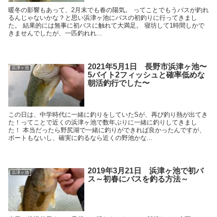
暖冬の影響もあって、2月末でも春の陽気。 ってことでもうバスが釣れ
るんじゃないかな？と思い浜津ヶ池にバスの初釣りに行ってきまし
た。 結果的には無事に初バスに触れて大満足。 寝坊して1時間しかで
きませんでしたが、一匹釣れれ...
2021年5月1日 長野市浜津ヶ池〜
浜津ヶ池
5バイト2フィッシュと確率低めな
朝活釣行でした〜
この日は、中学時代に一緒に釣りをしていたSが、再び釣り熱が出てき
た！ってことで近くの浜津ヶ池で数年ぶりに一緒に釣りしてきまし
た！ 本当だったら野尻湖で一緒に釣りができれば良かったんですが、
ボートもないし、確実に釣るなら近くの野池かな...
2019年3月21日 浜津ヶ池で初バ
浜津ヶ池
ス～初春にバスを釣る方法～