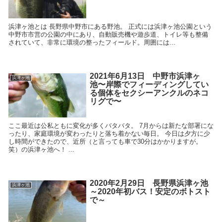
浜津ヶ池とは 長野県中野市にある野池。 正式には浜津ヶ池公園という
中野市市営の公園の中にあり、自動販売機や遊歩道、トイレ等も整備
されていて、非常に環境の整ったフィールド。周囲には...
2021年6月13日 中野市浜津ヶ
浜津ヶ池
池〜岸際でフィーディングしてい
る個体をセクシーアンクルのネコ
リグで〜
ここ最近は公私ともに変化が多くバタバタ。 7月からは新たな部署にな
ったり、家庭環境が変わったりと落ち着かない毎日。 今日は夕方に少
し時間ができたので、近所（と言っても車で30分はかかりますが。
笑）の浜津ヶ池へ！ ...
2020年2月29日 長野県浜津ヶ池
浜津ヶ池
～2020年初バス！安定のボトスト
で～