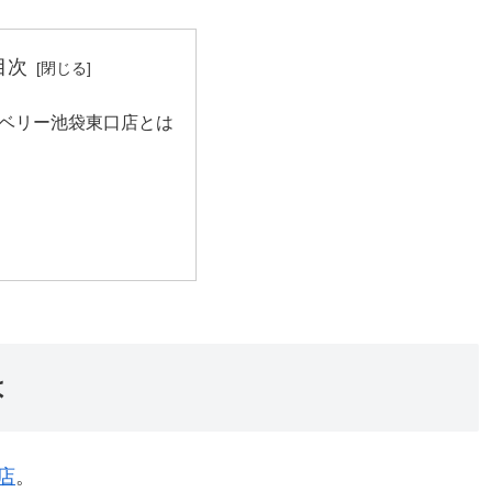
目次
ベリー池袋東口店とは
は
店
。