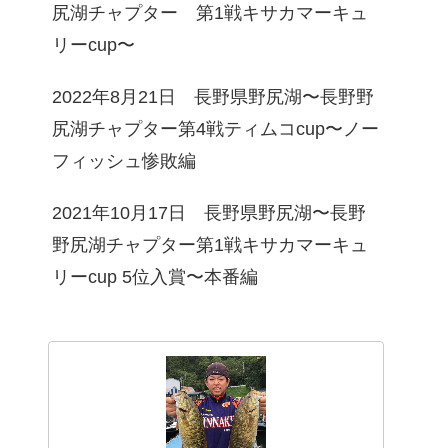
尻湖チャプター 第1戦キサカマーキュ
リーcup〜
2022年8月21日 長野県野尻湖〜長野野
尻湖チャプター第4戦ティムコcup〜ノー
フィッシュ惨敗編
2021年10月17日 長野県野尻湖〜長野
野尻湖チャプター第1戦キサカマーキュ
リーcup 5位入賞〜本番編