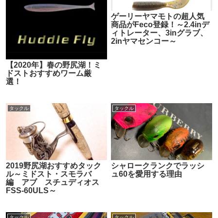
ゲーリーヤマモトの超人気
商品がFeco登録！～2.4inデ
ィトレーター、3inグラブ、
2inヤマセンコー～
【2020年】春の野尻湖！ミ
ドストおすすめワーム厳
選！
タックル
タックル
2019野尻湖おすすめタック
シャロークランクでラッシ
ル～ミドスト・スモラバ
ュ60を愛用する理由
編 アブ スチュディオス
FSS-60ULS～
タックル
タックル