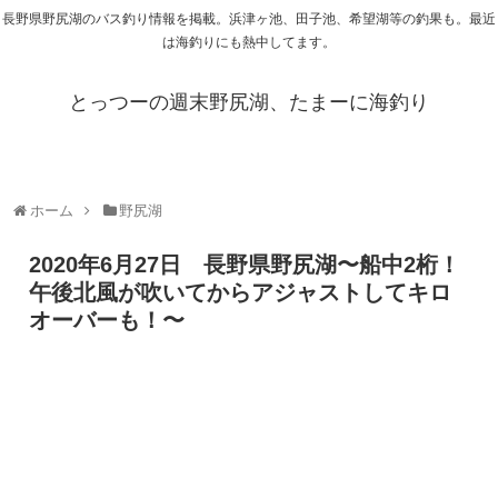
長野県野尻湖のバス釣り情報を掲載。浜津ヶ池、田子池、希望湖等の釣果も。最近
は海釣りにも熱中してます。
とっつーの週末野尻湖、たまーに海釣り
ホーム
野尻湖
2020年6月27日 長野県野尻湖〜船中2桁！
午後北風が吹いてからアジャストしてキロ
オーバーも！〜