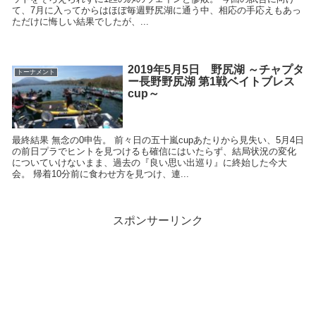
て、7月に入ってからはほぼ毎週野尻湖に通う中、相応の手応えもあっ
ただけに悔しい結果でしたが、...
2019年5月5日 野尻湖 ～チャプタ
トーナメント
ー長野野尻湖 第1戦ベイトブレス
cup～
最終結果 無念の0申告。 前々日の五十嵐cupあたりから見失い、5月4日
の前日プラでヒントを見つけるも確信にはいたらず、結局状況の変化
についていけないまま、過去の『良い思い出巡り』に終始した今大
会。 帰着10分前に食わせ方を見つけ、連...
スポンサーリンク