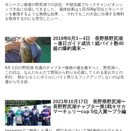
今シーズン最後の野尻湖での試合、中部信越ブロックチャンピオンシ
ップ大会に出場してきました。 最終結果は１匹/508g/32位と今シーズ
ンを象徴するような無残な結果…。 それでもこの大会に出場する権利
を取得するのにも苦労したシー...
2019年8月3～4日 長野県野尻湖
野尻湖
～連日ガイド成功！総バイト数40
超の爆釣週末～
8月３日の野尻湖 先週のチャプター惨敗の傷を癒すべく、野尻湖へ。
この日は、なんだかんだで普段から釣りを応援してくれる某お方との
釣行。 朝からセミにボイルにバイト祭りもフックアップしないのは先
週から引き続...
2021年10月17日 長野県野尻湖〜
トーナメント
長野野尻湖チャプター第1戦キサカ
マーキュリーcup 5位入賞〜プラ編
Instagramでご報告した通り、標記大会において3戦連続のお立ち台と