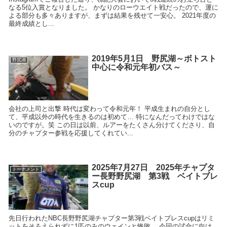
なる5位入賞となりました。 かなりのローウエイト戦だったので、運に
よる部分も多々ありますが、まずは結果を残せて一安心。 2021年度の
最終成績とし...
2019年5月1日 野尻湖～ボトスト
野尻湖
中心に令和元年初バス～
会社の上司と出撃 時代は変わって令和元年！ 平成生まれの自分とし
て、平成以外の時代を生きるのは初めて… 特になんだってわけではな
いのですが。笑 この日は以前、ルアーをたくさん分けてくださり、自
分のチャプター参戦を応援してくれてい...
2025年7月27日 2025年チャプタ
トーナメント
ー長野野尻湖 第3戦 ベイトブレ
スcup
先日行われたNBC長野野尻湖チャプター第3戦ベイトブレスcupはリミ
ットをそろえられずに1匹のみのウェインと惨敗。 今回の試合に向け