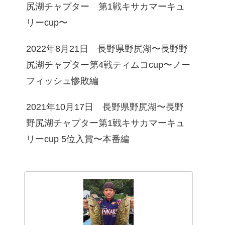
尻湖チャプター 第1戦キサカマーキュ
リーcup〜
2022年8月21日 長野県野尻湖〜長野野
尻湖チャプター第4戦ティムコcup〜ノー
フィッシュ惨敗編
2021年10月17日 長野県野尻湖〜長野
野尻湖チャプター第1戦キサカマーキュ
リーcup 5位入賞〜本番編