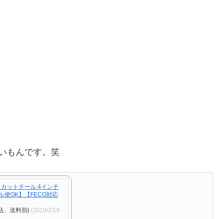
いもんです。笑
 カットテール 4インチ
ール便OK】【FECO対応
込、送料別)
(2019/2/19