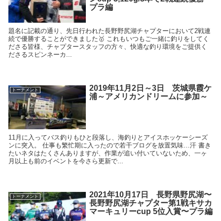
プラ編
題名に記載の通り、先日行われた長野野尻湖チャプターにおいて2戦連
続で優勝することができました🥇 これもいつもご一緒に釣りをしてく
ださる皆様、チャプタースタッフの方々、快適な釣り環境をご提供く
ださるスピンネーカ...
2019年11月2日～3日 茨城県霞ケ
トーナメント
浦～アメリカンドリームに参加～
11月に入ってバス釣りもひと段落し、海釣りとアイスホッケーシーズ
ンに突入。 仕事も繁忙期に入ったので若干ブログを放置気味…汗 書き
たいネタはたくさんありますが、作業が追い付いていないため、一ヶ
月以上も前のイベントを今さら更新で...
2021年10月17日 長野県野尻湖〜
トーナメント
長野野尻湖チャプター第1戦キサカ
マーキュリーcup 5位入賞〜プラ編