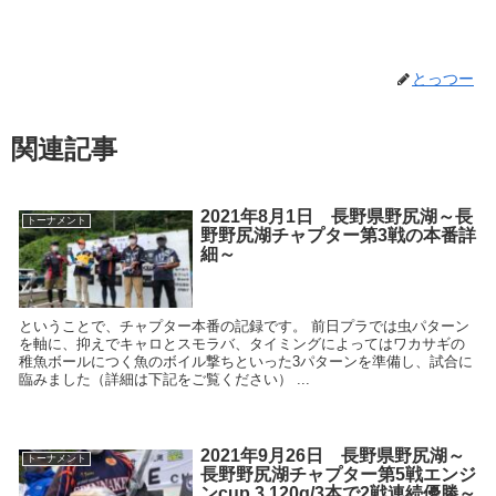
とっつー
関連記事
2021年8月1日 長野県野尻湖～長
トーナメント
野野尻湖チャプター第3戦の本番詳
細～
ということで、チャプター本番の記録です。 前日プラでは虫パターン
を軸に、抑えでキャロとスモラバ、タイミングによってはワカサギの
稚魚ボールにつく魚のボイル撃ちといった3パターンを準備し、試合に
臨みました（詳細は下記をご覧ください） ...
2021年9月26日 長野県野尻湖～
トーナメント
長野野尻湖チャプター第5戦エンジ
ンcup 3,120g/3本で2戦連続優勝～