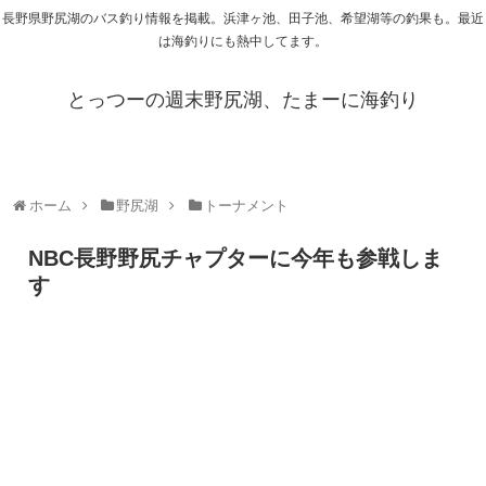
長野県野尻湖のバス釣り情報を掲載。浜津ヶ池、田子池、希望湖等の釣果も。最近
は海釣りにも熱中してます。
とっつーの週末野尻湖、たまーに海釣り
ホーム
野尻湖
トーナメント
NBC長野野尻チャプターに今年も参戦しま
す