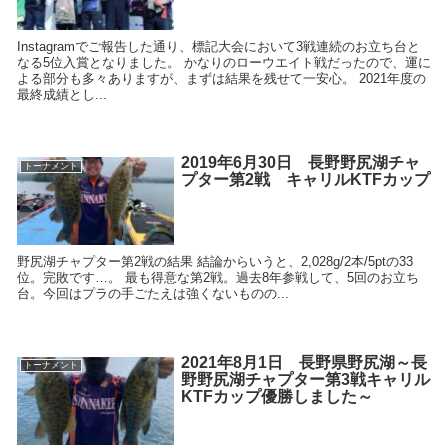
Instagramでご報告した通り、標記大会において3戦連続のお立ち台と
なる5位入賞となりました。 かなりのローウエイト戦だったので、運に
よる部分も多々ありますが、まずは結果を残せて一安心。 2021年度の
最終成績とし...
2019年6月30日 長野野尻湖チャ
トーナメント
プター第2戦 キャリルKTFカップ
野尻湖チャプター第2戦の結果 結論からいうと、2,028g/2本/5ptの33
位。完敗です…。 最も得意な第2戦。過去8年参戦して、5回のお立ち
台。今回はプラの手ごたえは強くないものの...
2021年8月1日 長野県野尻湖～長
トーナメント
野野尻湖チャプター第3戦キャリル
KTFカップ優勝しました～