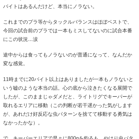
バイトはあるんだけど、本当にノラない。
これまでのプラ等からタックルバランスはほぼベストで、
今回の試合前のプラでは一本もミスしてないのに試合本番
にこの状況…涙
途中からは食ってもノラないのが普通になって、なんだか
変な感覚。
11時までに20バイト以上はありましたが一本もノラないと
いう嘘のような本当の話。心の底から泣きたくなる展開で
したが、このままじゃダメだと、ライトリグでキーパーが
取れるエリアに移動（この判断が若干遅かった気がします
が、あれだけ好反応な虫パターンを捨てて移動する勇気は
なかったかな）。
で、キーパーエリアで早々に800gを釣るも、やはり虫パタ