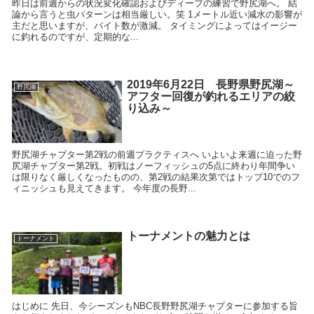
昨日は前週からの状況変化確認およびディープの練習で野尻湖へ。 結
論から言うと虫パターンは相当厳しい。笑 1メートル近い減水の影響が
主だと思いますが、バイト数が激減。 タイミングによってはイージー
に釣れるのですが、定期的な...
2019年6月22日 長野県野尻湖～
野尻湖
アフター回復が釣れるエリアの絞
り込み～
野尻湖チャプター第2戦の前週プラクティスへ いよいよ来週に迫った野
尻湖チャプター第2戦。初戦はノーフィッシュの5点に終わり年間争い
は限りなく厳しくなったものの、第2戦の結果次第ではトップ10でのフ
ィニッシュも見えてきます。 今年度の長野...
トーナメントの魅力とは
トーナメント
はじめに 先日、今シーズンもNBC長野野尻湖チャプターに参加する旨