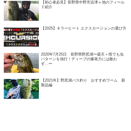
【初心者必見】長野県中野市浜津ヶ池のフィール
ド紹介
【2025】キラーヒート エクスカージョンの選び方
2020年7月25日 長野県野尻湖〜曇天＋雨でも虫
パターンを強行！ディープの爆発力には敵わ
ず…〜
【2021年】野尻湖バス釣り おすすめワーム 新
製品編