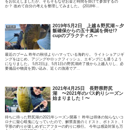
をお伝えしましたが、そもそもなぜお金と時間を掛けて参加するの
か？ 改めて自分の考えを整理してみました。 (2018年...
2019年5月2日 上越＆野尻湖～夕
野尻湖
飯確保からの五十嵐誠を倒せ!?
cupのプラクティス～
最近のブーム 昨年の秋頃よりハマっている海釣り。 ライトショアジギ
ングをはじめ、アジングやロックフィッシュ、エギングにも通うよう
になりました。 5月2日は、5月1日の野尻湖終了後から上越入りし、必
要備品や物資を買い込み、近くの漁港でア...
2021年4月25日 長野県野尻
野尻湖
湖 〜2021年のバス釣りシーズン
始まりました！〜
待ちに待った野尻湖の2021年シーズン開幕！ 昨年は得体の知らないコ
ロナに疑心暗鬼になっていたので、解禁直後のミドスト、ボトスト、I
字形の釣りが楽しめずにアフターの釣りに移行。 今年は感染対策も万