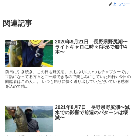
とっつー
関連記事
2020年9月21日 長野県野尻湖〜
野尻湖
ライトキャロに時々I字形で船中4
本〜
前日に引き続き、この日も野尻湖。 久しぶりにいつもチャプターでお
世話になってる方々とご一緒できるので楽しみにしていた釣行♪ 今日の
同船者はこの人…。 いつも釣りに快く送り出していただいている感謝
を込めて精...
2021年8月7日 長野県野尻湖〜減
野尻湖
水での影響で前週のパターンは壊
滅〜