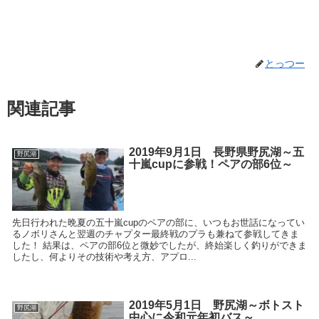
とっつー
関連記事
2019年9月1日 長野県野尻湖～五
野尻湖
十嵐cupに参戦！ペアの部6位～
先日行われた晩夏の五十嵐cupのペアの部に、いつもお世話になってい
るノボリさんと翌週のチャプター最終戦のプラも兼ねて参戦してきま
した！ 結果は、ペアの部6位と微妙でしたが、終始楽しく釣りができま
したし、何よりその技術や考え方、アプロ...
2019年5月1日 野尻湖～ボトスト
野尻湖
中心に令和元年初バス～