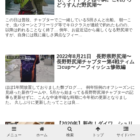
どうすんだ野尻湖〜
この日は普段、チャプターでご一緒しているS田さんと出船。 朝一こ
そ、虫パターンとフリーリグ等でキロクラスが連続で釣れたものの、
以降は釣れることなく終了… 例年、お盆近辺から厳しくなる野尻湖で
すが、自身には既に厳しさ満点なフィー...
2022年8月21日 長野県野尻湖〜
トーナメント
長野野尻湖チャプター第4戦ティム
コcup〜ノーフィッシュ惨敗編
ほぼ1年間放置しておりました弊ブログ…。 例年恒例のオフシーズンに
見繕った新作ワームや、5月から始まってる長野野尻湖チャプターの記
事も更新せずに、こんな中途半端な時期に今年初の更新となりまし
た。 久しぶりに更新したってことは良...
【2020年】新作！ダイワ シュリ
買い物
ンピードの特徴と他の同類ワーム
との違いを徹底解剖！
メニュー
ホーム
検索
トップ
サイドバー