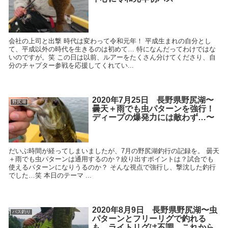
会社の上司と出撃 時代は変わって令和元年！ 平成生まれの自分とし
て、平成以外の時代を生きるのは初めて… 特になんだってわけではな
いのですが。笑 この日は以前、ルアーをたくさん分けてくださり、自
分のチャプター参戦を応援してくれてい...
2020年7月25日 長野県野尻湖〜
野尻湖
曇天＋雨でも虫パターンを強行！
ディープの爆発力には敵わず…〜
だいぶ時間が経ってしまいましたが、7月の野尻湖釣行の記録を。 曇天
＋雨でも虫パターンは通用するのか？絞り出すポイントは？試合でも
使えるパターンになりうるのか？ そんな視点で強行し、撃沈した釣行
でした…笑 本日のテーマ ...
2020年8月9日 長野県野尻湖〜虫
バス釣り
パターンとフリーリグで釣れる
も、ライトリグは不調。これから