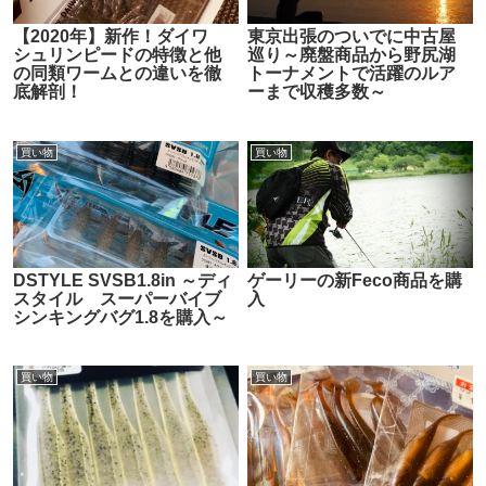
【2020年】新作！ダイワ
東京出張のついでに中古屋
シュリンピードの特徴と他
巡り～廃盤商品から野尻湖
の同類ワームとの違いを徹
トーナメントで活躍のルア
底解剖！
ーまで収穫多数～
買い物
買い物
DSTYLE SVSB1.8in ～ディ
ゲーリーの新Feco商品を購
スタイル スーパーバイブ
入
シンキングバグ1.8を購入～
買い物
買い物