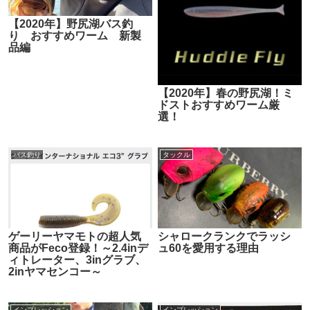
【2020年】野尻湖バス釣
り おすすめワーム 新製
品編
【2020年】春の野尻湖！ミ
ドストおすすめワーム厳
選！
バス釣り
タックル
ゲーリーヤマモトの超人気
シャロークランクでラッシ
商品がFeco登録！～2.4inデ
ュ60を愛用する理由
ィトレーター、3inグラブ、
2inヤマセンコー～
インプレッション
インプレッション