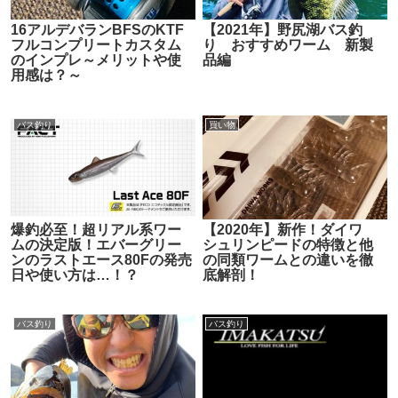
16アルデバランBFSのKTF
【2021年】野尻湖バス釣
フルコンプリートカスタム
り おすすめワーム 新製
のインプレ～メリットや使
品編
用感は？～
バス釣り
買い物
爆釣必至！超リアル系ワー
【2020年】新作！ダイワ
ムの決定版！エバーグリー
シュリンピードの特徴と他
ンのラストエース80Fの発売
の同類ワームとの違いを徹
日や使い方は…！？
底解剖！
バス釣り
バス釣り